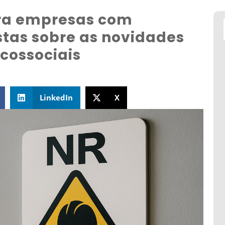
ara empresas com
stas sobre as novidades
icossociais
LinkedIn
X