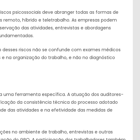
riscos psicossociais deve abranger todas as formas de
es remoto, híbrido e teletrabalho. As empresas podem
ervação das atividades, entrevistas e abordagens
 fundamentadas.
o desses riscos não se confunde com exames médicos
s e na organização do trabalho, e não no diagnóstico
da uma ferramenta específica. A atuação dos auditores-
rificação da consistência técnica do processo adotado
de das atividades e na efetividade das medidas de
ões no ambiente de trabalho, entrevistas e outras
ação do GRO. A participação dos trabalhadores também